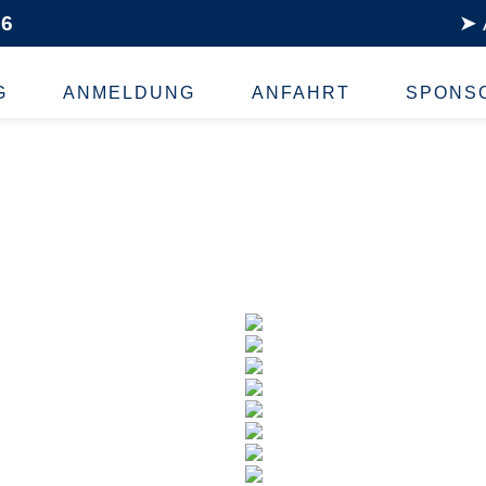
26
➤
G
ANMELDUNG
ANFAHRT
SPONS